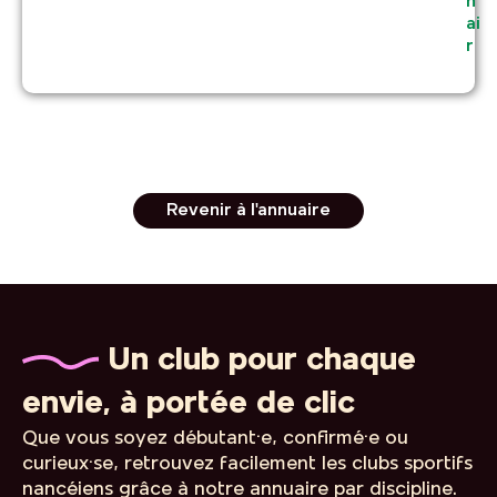
n
ai
r
Revenir à l'annuaire
Un club pour chaque
envie, à portée de clic
Que vous soyez débutant·e, confirmé·e ou
curieux·se, retrouvez facilement les clubs sportifs
nancéiens grâce à notre annuaire par discipline.