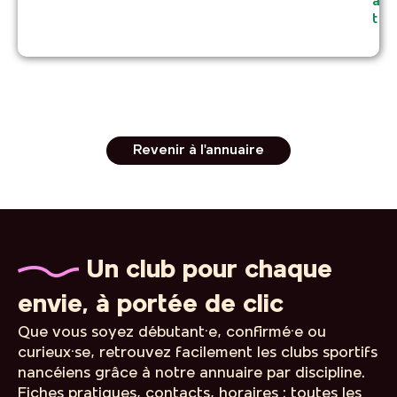
a
t
Revenir à l'annuaire
Un club pour chaque
envie, à portée de clic
Que vous soyez débutant·e, confirmé·e ou
curieux·se, retrouvez facilement les clubs sportifs
nancéiens grâce à notre annuaire par discipline.
Fiches pratiques, contacts, horaires : toutes les