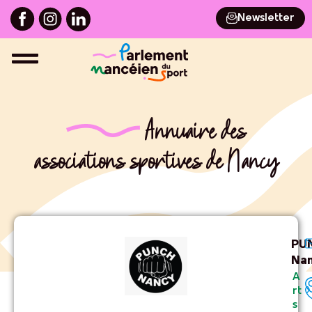
Newsletter
Annuaire des
associations sportives de Nancy
PU
Na
A
rt
s