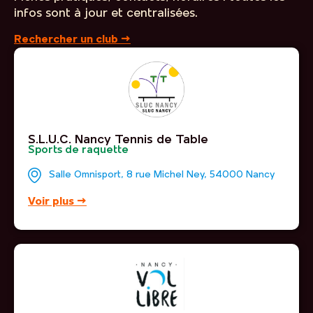
infos sont à jour et centralisées.
Rechercher un club →
S.L.U.C. Nancy Tennis de Table
Sports de raquette
Salle Omnisport, 8 rue Michel Ney, 54000 Nancy
Voir plus →