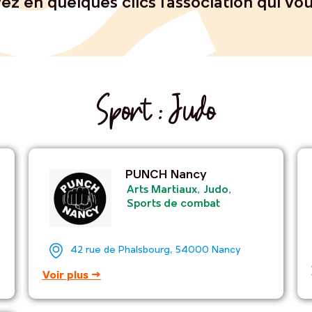
ez en quelques clics l’association qui vo
Sport : Judo
PUNCH Nancy
Arts Martiaux
,
Judo
,
Sports de combat
42 rue de Phalsbourg, 54000 Nancy
Voir plus →