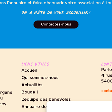
s l’annuaire et faire découvrir votre association à t
On a hâte de vous accueillir !
Contactez-nous
Liens utiles
Con
Parl
Accueil
4 ru
Qui sommes-nous
540
Actualités
conta
Bouge !
organe
au
L’équipe des bénévoles
ncy.
Annuaire des clubs
N