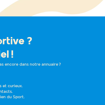
rtive ?
el !
as encore dans notre annuaire ?
fs et curieux.
contacts.
ien du Sport.