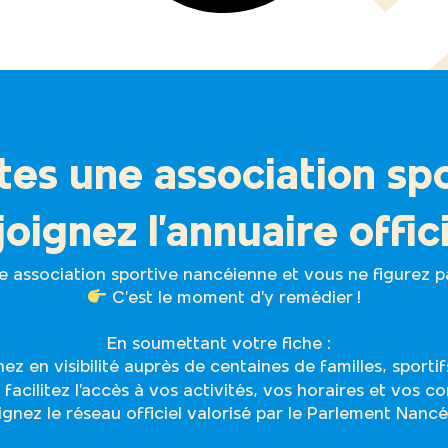
tes une association spo
oignez l’annuaire offici
e association sportive nancéienne et vous ne figurez p
C’est le moment d’y remédier !
En soumettant votre fiche :
z en visibilité auprès de centaines de familles, sporti
facilitez l’accès à vos activités, vos horaires et vos 
gnez le réseau officiel valorisé par le Parlement Nancé