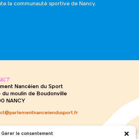
oute la communauté sportive de Nancy.
tact
ement Nancéien du Sport
e du moulin de Boudonville
00 NANCY
ct@parlementnanceiendusport.fr
Gérer le consentement
ewsletter