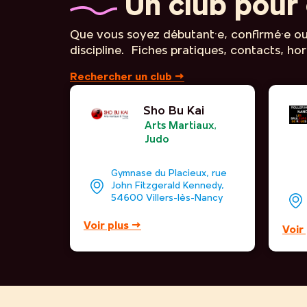
Un club pour 
Que vous soyez débutant·e, confirmé·e ou 
discipline. Fiches pratiques, contacts, hora
Rechercher un club →
Sho Bu Kai
Arts Martiaux
,
Judo
Gymnase du Placieux, rue
John Fitzgerald Kennedy,
54600 Villers-lès-Nancy
Voir plus →
Voir