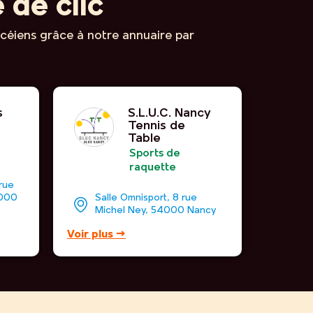
 de clic
ncéiens grâce à notre annuaire par
s
S.L.U.C. Nancy
Tennis de
Table
Sports de
raquette
rue
4000
Salle Omnisport, 8 rue
Michel Ney, 54000 Nancy
Voir plus →