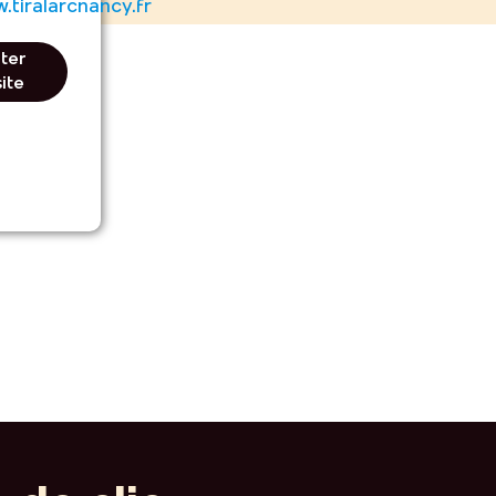
.tiralarcnancy.fr
iter
site