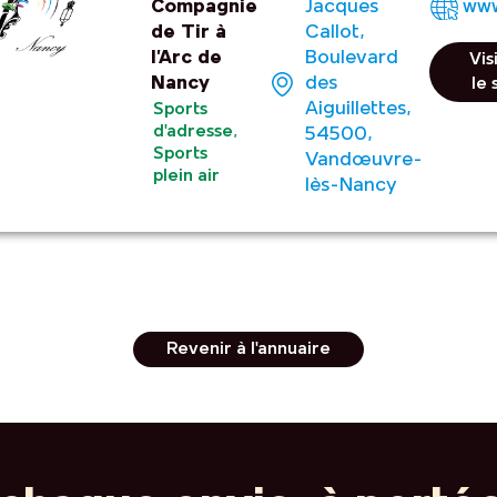
Compagnie
Jacques
www
de Tir à
Callot,
l’Arc de
Boulevard
Vis
Nancy
des
le 
Aiguillettes,
Sports
d'adresse
,
54500,
Sports
Vandœuvre-
plein air
lès-Nancy
Revenir à l'annuaire