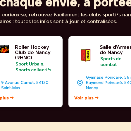
chaque envie, à portée
curieux·se, retrouvez facilement les clubs sportifs na
ires : toutes les infos sont à jour et centralisées.
Roller Hockey
Salle d’Arme
Club de Nancy
de Nancy
(RHNC)
Sports de
Sport Urbain
,
combat
Sports collectifs
Gymnase Poincaré, 56 
9 Avenue Carnot, 54130
Raymond Poincaré, 5
Saint-Max
Nancy
 plus →
Voir plus →