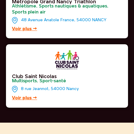
Métropole Grand Nancy Triathlon
Athlétisme
,
Sports nautiques & aquatiques
,
Sports plein air
48 Avenue Anatole France, 54000 NANCY
Voir plus →
Club Saint Nicolas
Multisports
,
Sport-santé
8 rue Jeannot, 54000 Nancy
Voir plus →